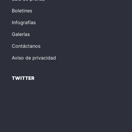
Boletines
Infografías
Galerías
Contáctanos
Aviso de privacidad
TWITTER