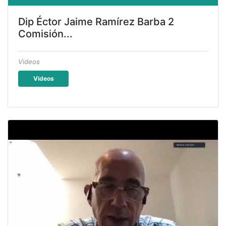
Dip Éctor Jaime Ramírez Barba 2
Comisión...
Videos
Videos