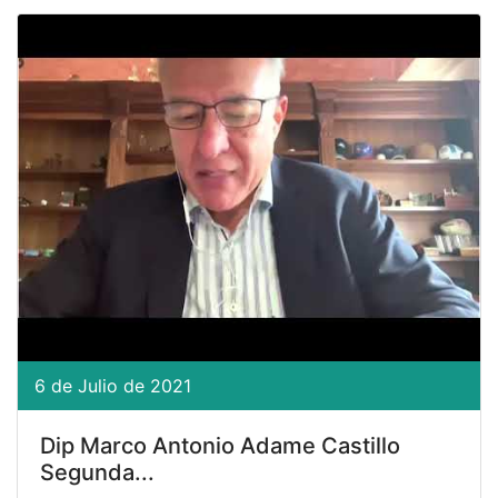
6 de Julio de 2021
Dip Marco Antonio Adame Castillo
Segunda...