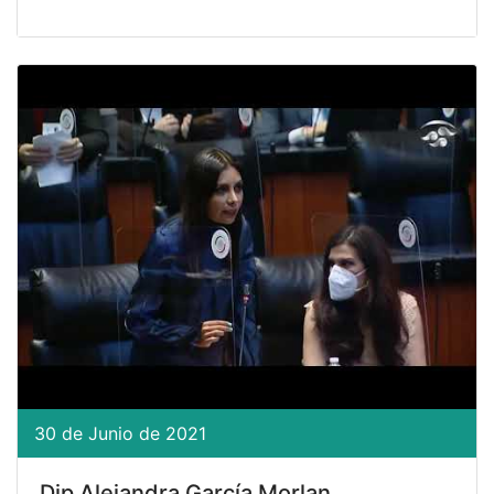
30 de Junio de 2021
Dip Alejandra García Morlan