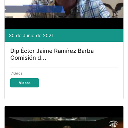
30 de Junio de 2021
Dip Éctor Jaime Ramírez Barba
Comisión d...
Videos
Videos