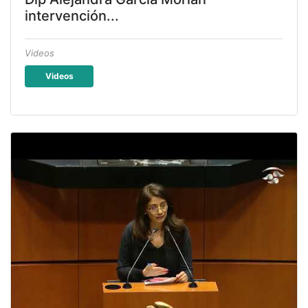
intervención...
Videos
Videos