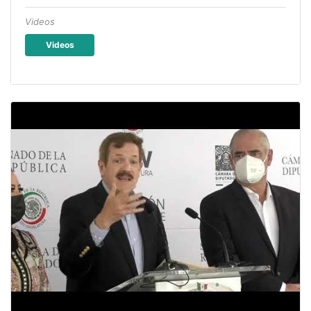
Videos
Videos