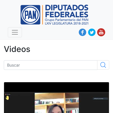
Videos