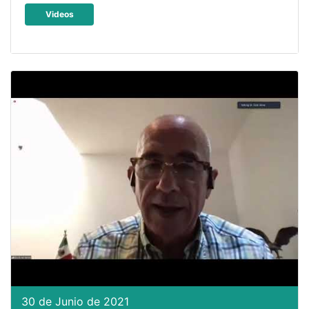
Videos
30 de Junio de 2021