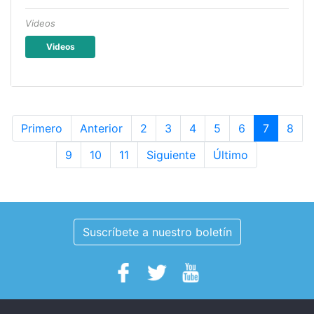
Videos
Videos
Primero
Anterior
2
3
4
5
6
7
8
9
10
11
Siguiente
Último
Suscríbete a nuestro boletín