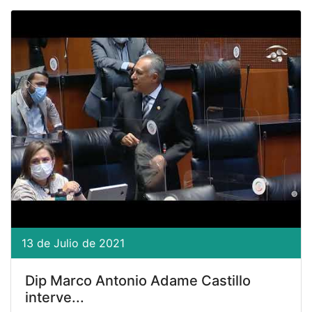
13 de Julio de 2021
Dip Marco Antonio Adame Castillo
interve...