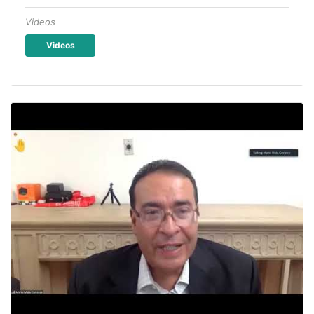
Videos
Videos