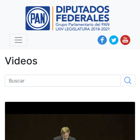
Videos