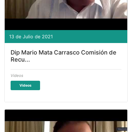
13 de Julio de 2021
Dip Mario Mata Carrasco Comisión de
Recu...
Videos
Videos