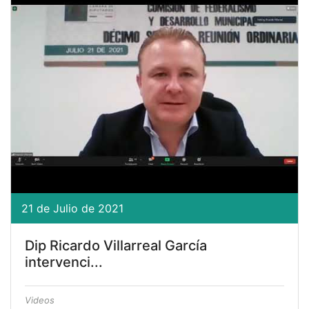
21 de Julio de 2021
Dip Ricardo Villarreal García
intervenci...
Videos