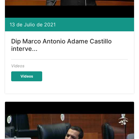
13 de Julio de 2021
Dip Marco Antonio Adame Castillo
interve...
Videos
Videos