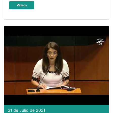
Videos
21 de Julio de 2021