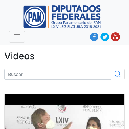
Videos