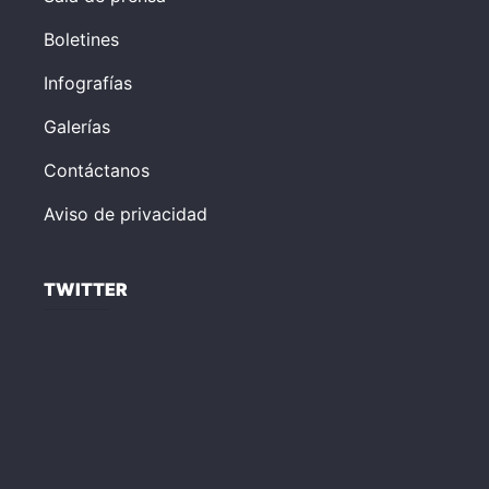
Boletines
Infografías
Galerías
Contáctanos
Aviso de privacidad
TWITTER