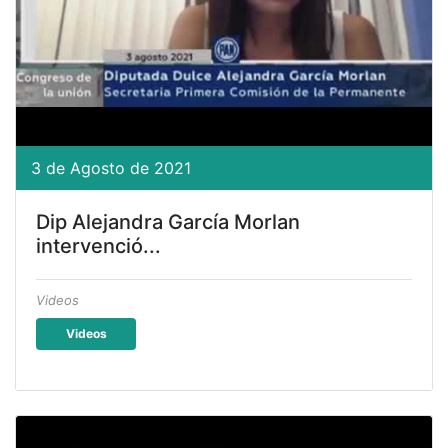
3 de Agosto de 2021
Dip Alejandra García Morlan
intervenció...
Videos
Videos