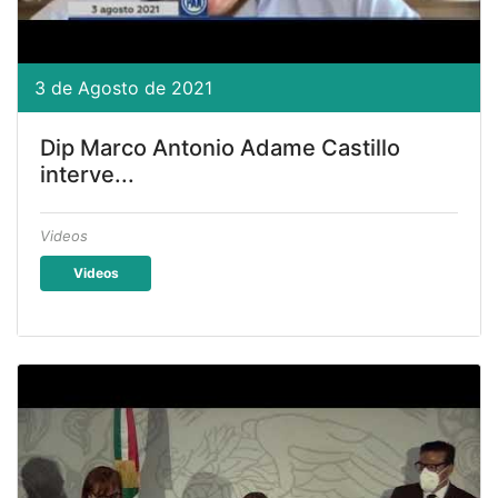
3 de Agosto de 2021
Dip Marco Antonio Adame Castillo
interve...
Videos
Videos