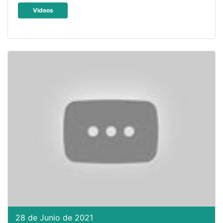
Videos
28 de Junio de 2021