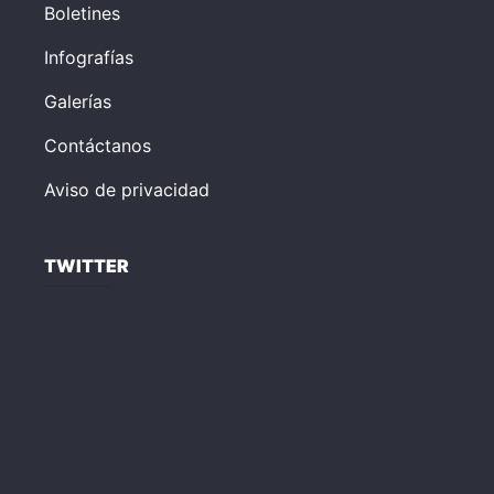
Boletines
Infografías
Galerías
Contáctanos
Aviso de privacidad
TWITTER