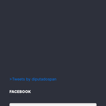
>Tweets by diputadospan
FACEBOOK