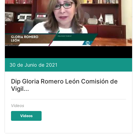
30 de Junio de 2021
Dip Gloria Romero León Comisión de
Vigil...
Videos
Videos