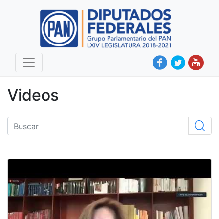
Videos