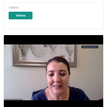
Videos
Videos