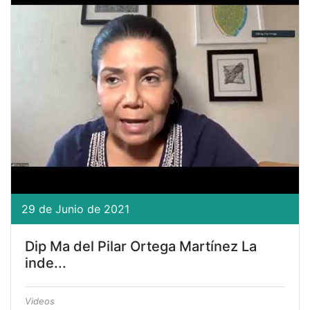
29 de Junio de 2021
Dip Ma del Pilar Ortega Martínez La
inde...
Videos