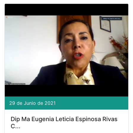
29 de Junio de 2021
Dip Ma Eugenia Leticia Espinosa Rivas
C...