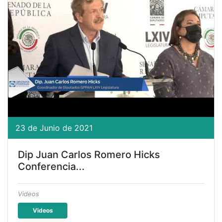
23 de Junio de 2021
Dip Juan Carlos Romero Hicks
Conferencia...
Videos
Videos