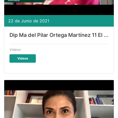
22 de Junio de 2021
Dip Ma del Pilar Ortega Martínez 11 El ...
Videos
Videos