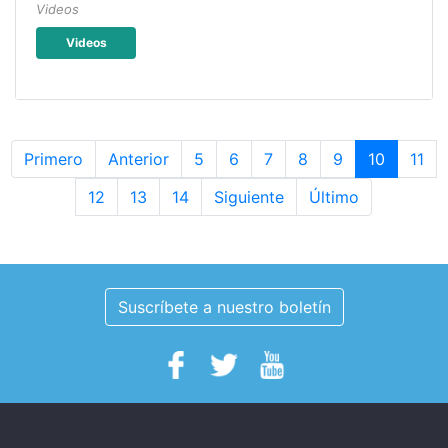
Videos
Videos
Primero
Anterior
5
6
7
8
9
10
11
12
13
14
Siguiente
Último
Suscríbete a nuestro boletín