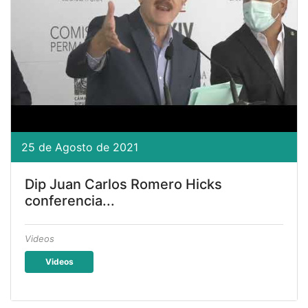
25 de Agosto de 2021
Dip Juan Carlos Romero Hicks
conferencia...
Videos
Videos