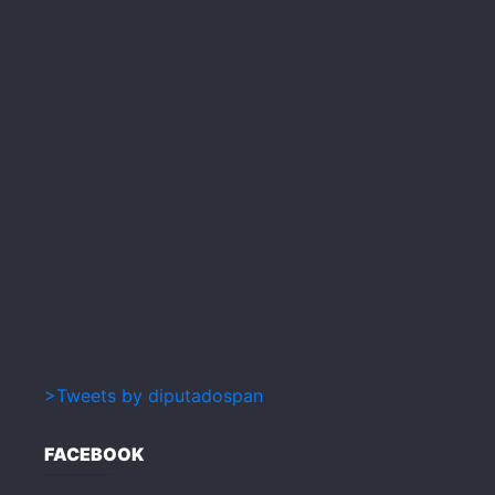
>Tweets by diputadospan
FACEBOOK