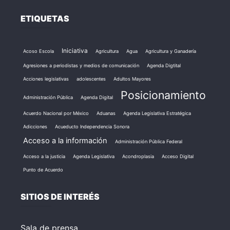
ETIQUETAS
Iniciativa
Acoso Escola
Agricultura
Agua
Agricultura y Ganadería
Agresiones a periodistas y medios de comunicación
Agenda Digtital
Acciones legislativas
adolescentes
Adultos Mayores
Posicionamiento
Administración Pública
Agenda Digital
Acuerdo Nacional por México
Aduanas
Agenda Legislativa Estratégica
Adicciones
Acueducto Independencia Sonora
Acceso a la información
Administración Pública Federal
Acceso a la justicia
Agenda Legislativa
Acondroplasia
Acceso Digital
Punto de Acuerdo
SITIOS DE INTERÉS
Sala de prensa