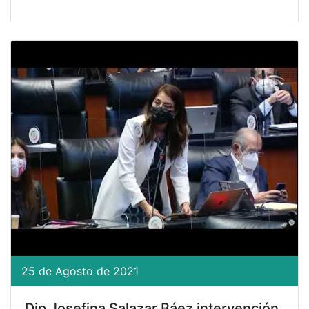
25 de Agosto de 2021
Dip Josefina Salazar Báez intervención