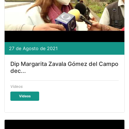
27 de Agosto de 2021
Dip Margarita Zavala Gómez del Campo
dec...
Videos
Videos