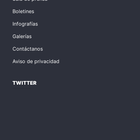
Boletines
Infografías
Galerías
Contáctanos
Aviso de privacidad
TWITTER