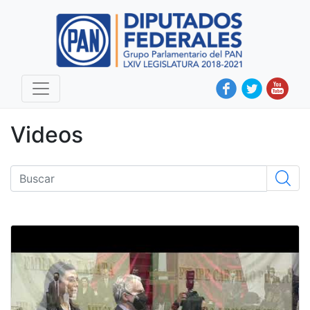
Videos