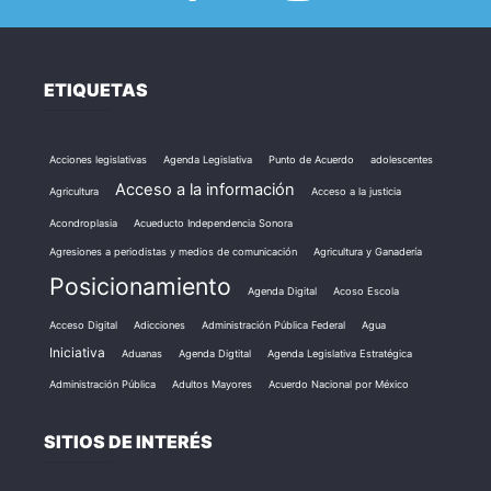
ETIQUETAS
Acciones legislativas
Agenda Legislativa
Punto de Acuerdo
adolescentes
Acceso a la información
Agricultura
Acceso a la justicia
Acondroplasia
Acueducto Independencia Sonora
Agresiones a periodistas y medios de comunicación
Agricultura y Ganadería
Posicionamiento
Agenda Digital
Acoso Escola
Acceso Digital
Adicciones
Administración Pública Federal
Agua
Iniciativa
Aduanas
Agenda Digtital
Agenda Legislativa Estratégica
Administración Pública
Adultos Mayores
Acuerdo Nacional por México
SITIOS DE INTERÉS