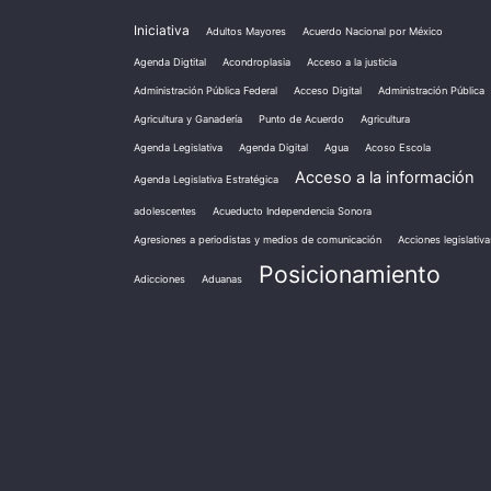
Iniciativa
Adultos Mayores
Acuerdo Nacional por México
Agenda Digtital
Acondroplasia
Acceso a la justicia
Administración Pública Federal
Acceso Digital
Administración Pública
Agricultura y Ganadería
Punto de Acuerdo
Agricultura
Agenda Legislativa
Agenda Digital
Agua
Acoso Escola
Acceso a la información
Agenda Legislativa Estratégica
adolescentes
Acueducto Independencia Sonora
Agresiones a periodistas y medios de comunicación
Acciones legislativa
Posicionamiento
Adicciones
Aduanas