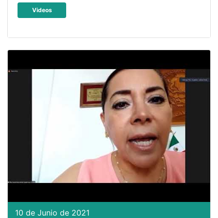
Videos
10 de Junio de 2021