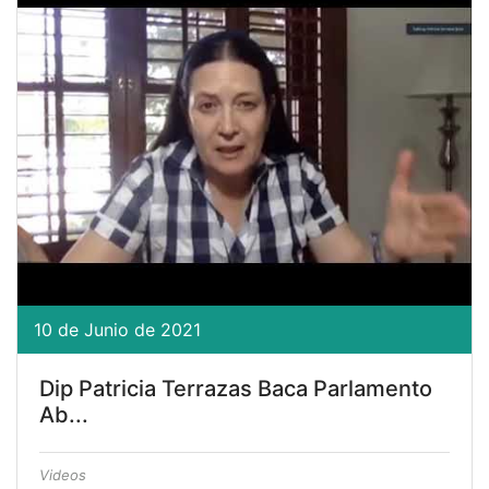
10 de Junio de 2021
Dip Patricia Terrazas Baca Parlamento
Ab...
Videos