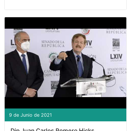
9 de Junio de 2021
Dip Juan Carlos Romero Hicks