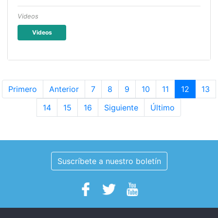
Videos
Videos
Primero
Anterior
7
8
9
10
11
12
13
14
15
16
Siguiente
Último
Suscríbete a nuestro boletín