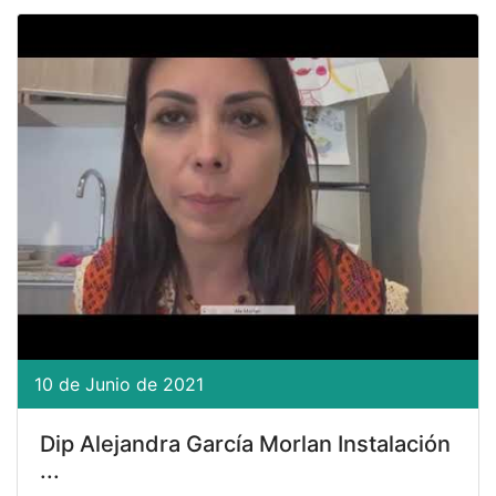
10 de Junio de 2021
Dip Alejandra García Morlan Instalación
...