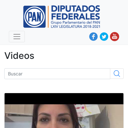
Videos