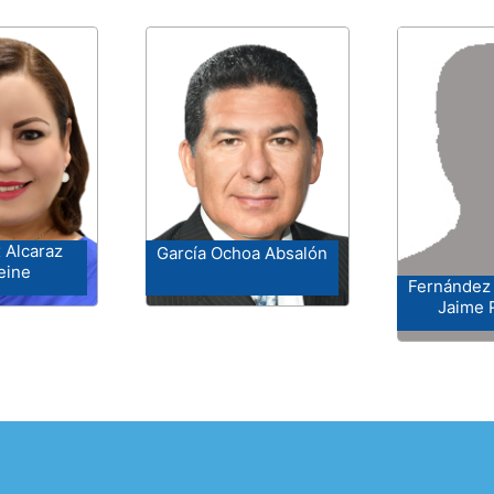
 Alcaraz
García Ochoa Absalón
eine
Fernández 
Jaime 