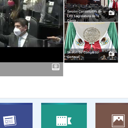
Sesión Constitutiva de la
LXV Legislatura de la
Cáma...
Sesión de Congreso
General.