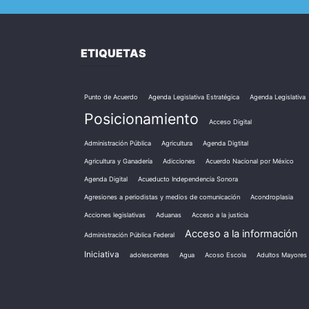
ETIQUETAS
Punto de Acuerdo
Agenda Legislativa Estratégica
Agenda Legislativa
Posicionamiento
Acceso Digital
Administración Pública
Agricultura
Agenda Digtital
Agricultura y Ganadería
Adicciones
Acuerdo Nacional por México
Agenda Digital
Acueducto Independencia Sonora
Agresiones a periodistas y medios de comunicación
Acondroplasia
Acciones legislativas
Aduanas
Acceso a la justicia
Acceso a la información
Administración Pública Federal
Iniciativa
adolescentes
Agua
Acoso Escola
Adultos Mayores