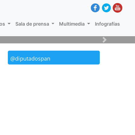
dos
Sala de prensa
Multimedia
Infografías
 PAN en la Cámara de Diputados
Next
@diputadospan