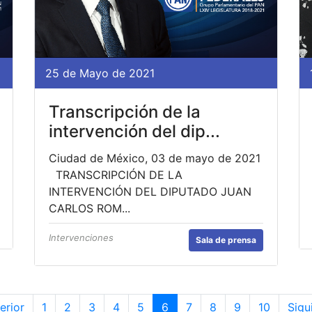
25 de Mayo de 2021
Transcripción de la
intervención del dip...
Ciudad de México, 03 de mayo de 2021
TRANSCRIPCIÓN DE LA
INTERVENCIÓN DEL DIPUTADO JUAN
CARLOS ROM...
Intervenciones
Sala de prensa
erior
1
2
3
4
5
6
7
8
9
10
Sigu