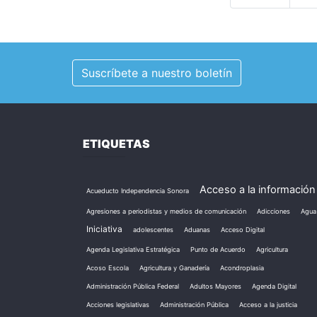
Suscríbete a nuestro boletín
ETIQUETAS
Acceso a la información
Acueducto Independencia Sonora
Agresiones a periodistas y medios de comunicación
Adicciones
Agua
Iniciativa
adolescentes
Aduanas
Acceso Digital
Agenda Legislativa Estratégica
Punto de Acuerdo
Agricultura
Acoso Escola
Agricultura y Ganadería
Acondroplasia
Administración Pública Federal
Adultos Mayores
Agenda Digital
Acciones legislativas
Administración Pública
Acceso a la justicia