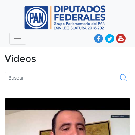
Videos