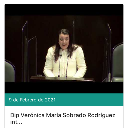
9 de Febrero de 2021
Dip Verónica María Sobrado Rodríguez
int...