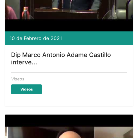
10 de Febrero de 2021
Dip Marco Antonio Adame Castillo
interve...
Videos
Videos