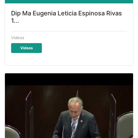
Dip Ma Eugenia Leticia Espinosa Rivas
1...
Videos
Videos