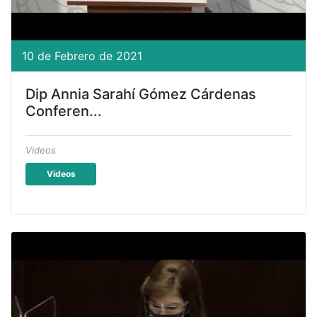
10 de Febrero de 2021
Dip Annia Sarahí Gómez Cárdenas
Conferen...
Videos
Videos