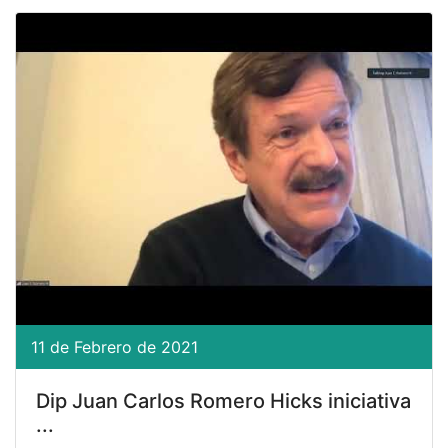
11 de Febrero de 2021
Dip Juan Carlos Romero Hicks iniciativa
...