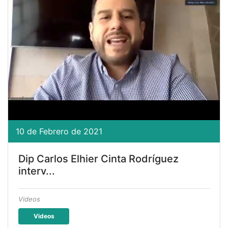
10 de Febrero de 2021
Dip Carlos Elhier Cinta Rodríguez
interv...
Videos
Videos