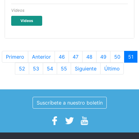
Videos
Videos
Primero
Anterior
46
47
48
49
50
51
52
53
54
55
Siguiente
Último
Suscríbete a nuestro boletín