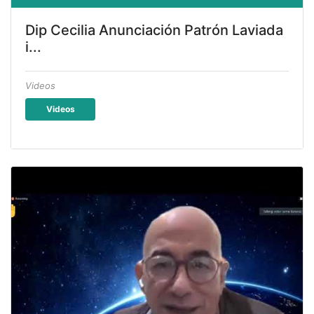
Dip Cecilia Anunciación Patrón Laviada
i...
Videos
Videos