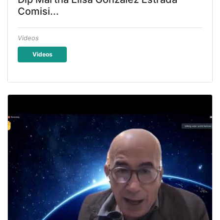
Comisi...
Videos
Videos