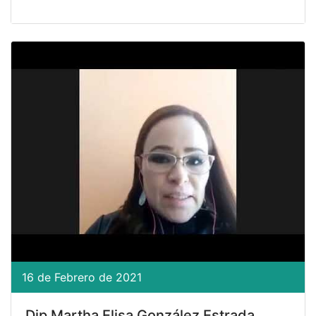
16 de Febrero de 2021
Dip Martha Elisa González Estrada