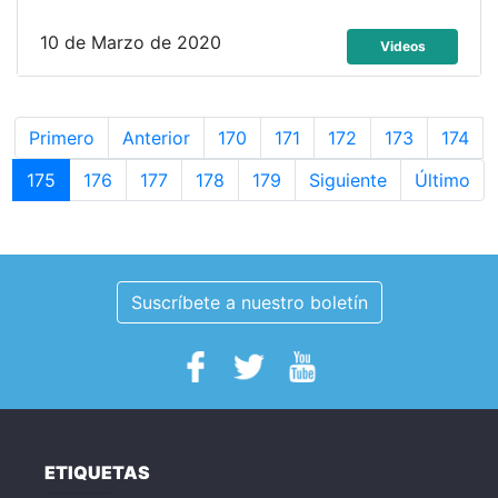
10 de Marzo de 2020
Videos
Primero
Anterior
170
171
172
173
174
175
176
177
178
179
Siguiente
Último
Suscríbete a nuestro boletín
ETIQUETAS