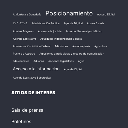
Posicionamiento
Agricultura y Ganadería
Acceso Digital
Iniciativa
Administración Pública
Agenda Digtital
Acoso Escola
Adultos Mayores
Acceso a la justicia
Acuerdo Nacional por México
Agenda Legislativa
Acueducto Independencia Sonora
Administración Pública Federal
Adicciones
Acondroplasia
Agricultura
Punto de Acuerdo
Agresiones a periodistas y medios de comunicación
adolescentes
Aduanas
Acciones legislativas
Agua
Acceso a la información
Agenda Digital
Agenda Legislativa Estratégica
SITIOS DE INTERÉS
Sala de prensa
Boletines