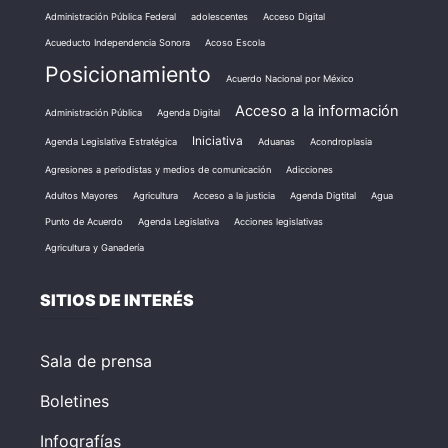
Administración Pública Federal
adolescentes
Acceso Digital
Acueducto Independencia Sonora
Acoso Escola
Posicionamiento
Acuerdo Nacional por México
Acceso a la información
Administración Pública
Agenda Digital
Iniciativa
Agenda Legislativa Estratégica
Aduanas
Acondroplasia
Agresiones a periodistas y medios de comunicación
Adicciones
Adultos Mayores
Agricultura
Acceso a la justicia
Agenda Digtital
Agua
Punto de Acuerdo
Agenda Legislativa
Acciones legislativas
Agricultura y Ganadería
SITIOS DE INTERÉS
Sala de prensa
Boletines
Infografías