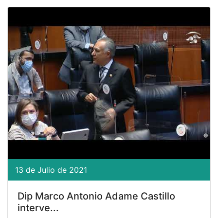
13 de Julio de 2021
Dip Marco Antonio Adame Castillo
interve...