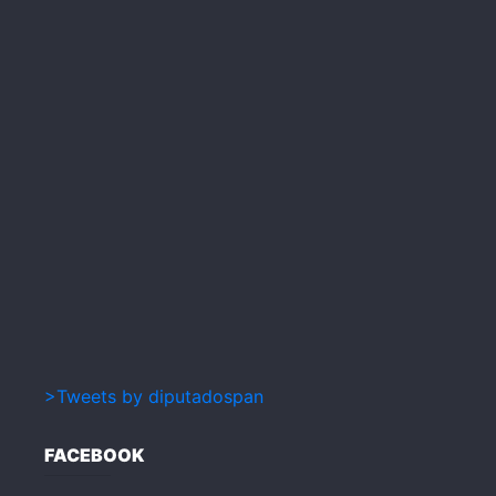
>Tweets by diputadospan
FACEBOOK