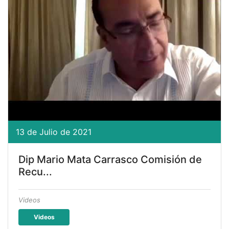
13 de Julio de 2021
Dip Mario Mata Carrasco Comisión de
Recu...
Videos
Videos