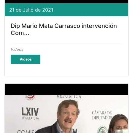
21 de Julio de 2021
Dip Mario Mata Carrasco intervención
Com...
Videos
Videos