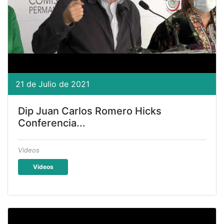
21 de Julio de 2021
Dip Juan Carlos Romero Hicks
Conferencia...
Videos
Videos