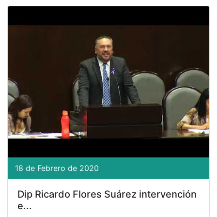
18 de Febrero de 2020
Dip Ricardo Flores Suárez intervención
e...