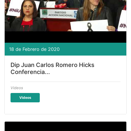
18 de Febrero de 2020
Dip Juan Carlos Romero Hicks
Conferencia...
Videos
Videos