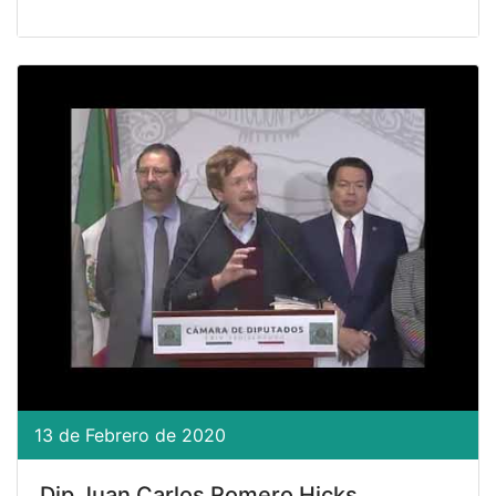
13 de Febrero de 2020
Dip Juan Carlos Romero Hicks