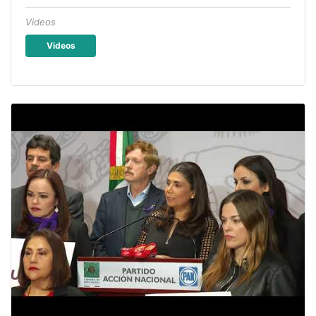
Videos
Videos