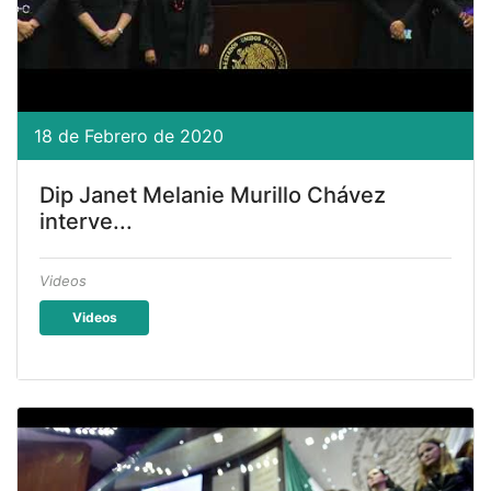
18 de Febrero de 2020
Dip Janet Melanie Murillo Chávez
interve...
Videos
Videos