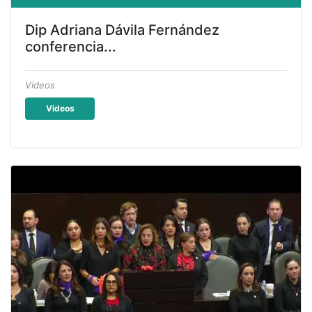
Dip Adriana Dávila Fernández
conferencia...
Videos
Videos