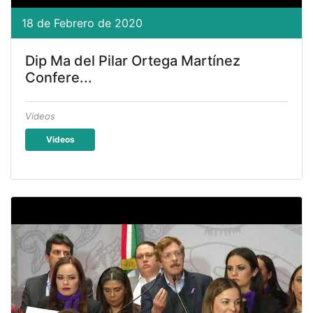
18 de Febrero de 2020
Dip Ma del Pilar Ortega Martínez
Confere...
Videos
Videos