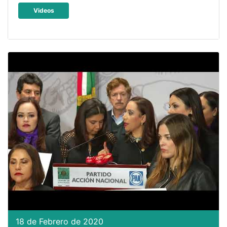
Videos
18 de Febrero de 2020