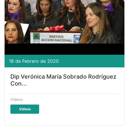
18 de Febrero de 2020
Dip Verónica María Sobrado Rodríguez
Con...
Videos
Videos