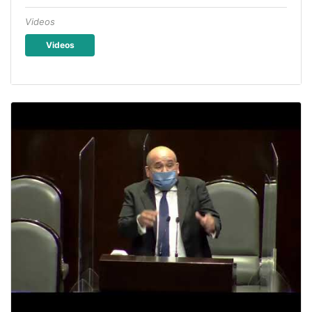
Videos
Videos