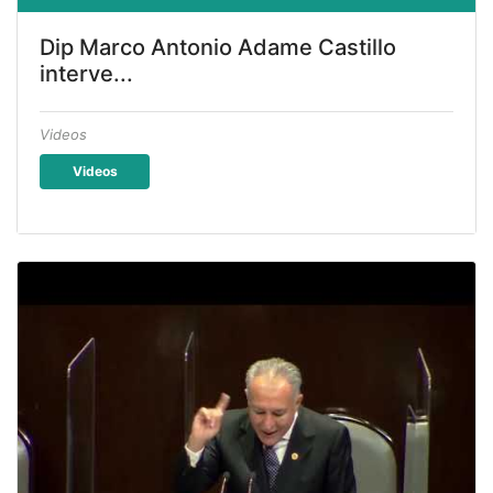
Dip Marco Antonio Adame Castillo
interve...
Videos
Videos