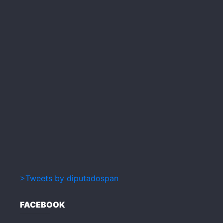
>Tweets by diputadospan
FACEBOOK