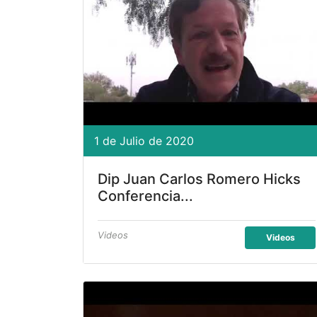
1 de Julio de 2020
Dip Juan Carlos Romero Hicks
Conferencia...
Videos
Videos