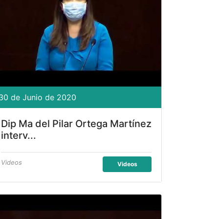
30 de Junio de 2020
Dip Ma del Pilar Ortega Martínez
interv...
Videos
Videos