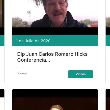
1 de Julio de 2020
Dip Juan Carlos Romero Hicks
Conferencia...
Videos
Videos