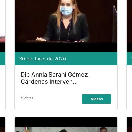
30 de Junio de 2020
Dip Annia Sarahí Gómez
Cárdenas Interven...
Videos
Videos