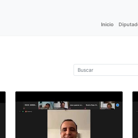
Inicio
(current)
Diputa