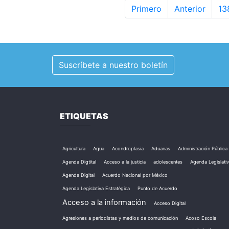
Primero
Anterior
13
Suscríbete a nuestro boletín
ETIQUETAS
Agricultura
Agua
Acondroplasia
Aduanas
Administración Pública
Agenda Digtital
Acceso a la justicia
adolescentes
Agenda Legislati
Agenda Digital
Acuerdo Nacional por México
Agenda Legislativa Estratégica
Punto de Acuerdo
Acceso a la información
Acceso Digital
Agresiones a periodistas y medios de comunicación
Acoso Escola