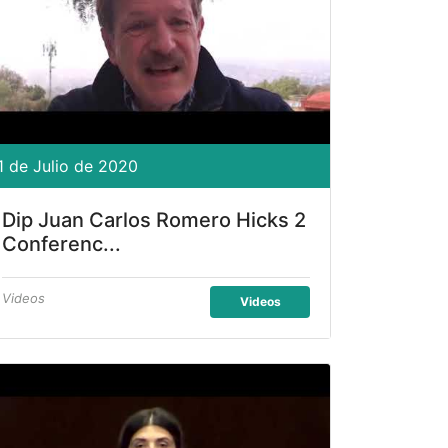
1 de Julio de 2020
Dip Juan Carlos Romero Hicks 2
Conferenc...
Videos
Videos