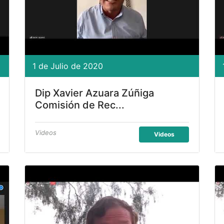
1 de Julio de 2020
Dip Xavier Azuara Zúñiga
Comisión de Rec...
Videos
Videos