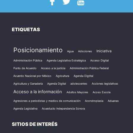
ETIQUETAS
Posicionamiento
Iniciativa
Agua
Adicciones
Administración Pública
Agenda Legislativa Estratégica
Acceso Digital
Punto de Acuerdo
Acceso a la justicia
Administración Pública Federal
Acuerdo Nacional por México
Agricultura
Agenda Digtital
Agricultura y Ganadería
Agenda Digital
adolescentes
Acciones legislativas
Acceso a la información
Adultos Mayores
Acoso Escola
Agresiones a periodistas y medios de comunicación
Acondroplasia
Aduanas
Agenda Legislativa
Acueducto Independencia Sonora
SITIOS DE INTERÉS