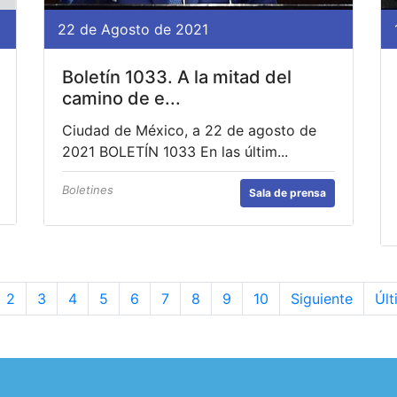
22 de Agosto de 2021
Boletín 1033. A la mitad del
camino de e...
Ciudad de México, a 22 de agosto de
2021 BOLETÍN 1033 En las últim...
Boletines
Sala de prensa
2
3
4
5
6
7
8
9
10
Siguiente
Últ