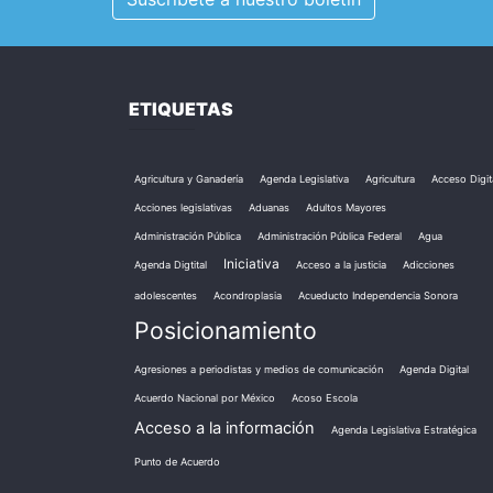
ETIQUETAS
Agricultura y Ganadería
Agenda Legislativa
Agricultura
Acceso Digit
Acciones legislativas
Aduanas
Adultos Mayores
Administración Pública
Administración Pública Federal
Agua
Iniciativa
Agenda Digtital
Acceso a la justicia
Adicciones
adolescentes
Acondroplasia
Acueducto Independencia Sonora
Posicionamiento
Agresiones a periodistas y medios de comunicación
Agenda Digital
Acuerdo Nacional por México
Acoso Escola
Acceso a la información
Agenda Legislativa Estratégica
Punto de Acuerdo