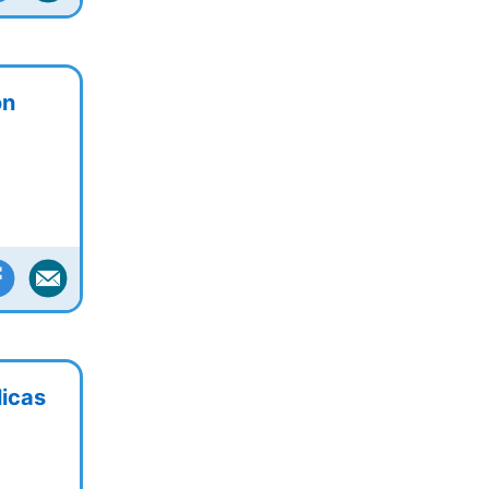
ón
licas