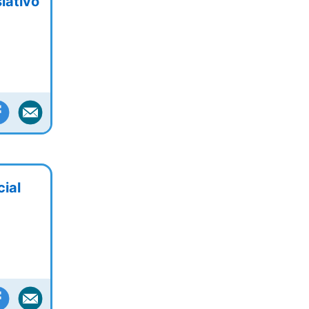
lativo
ial