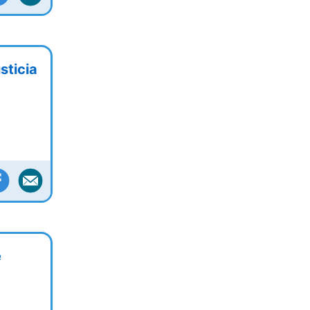
sticia
e