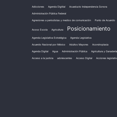
Adicciones
Agenda Digtital
Acueducto Independencia Sonora
Administración Pública Federal
Agresiones a periodistas y medios de comunicación
Punto de Acuerdo
Posicionamiento
Acoso Escola
Agricultura
Agenda Legislativa Estratégica
Agenda Legislativa
Acuerdo Nacional por México
Adultos Mayores
Acondroplasia
Agenda Digital
Agua
Administración Pública
Agricultura y Ganadería
Acceso a la justicia
adolescentes
Acceso Digital
Acciones legislati