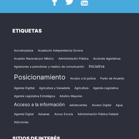
ETIQUETAS
Acondroplasia
Acueducto Independencia Sonora
Acuerdo Nacional por México
Administración Pública
Acciones legislativas
Iniciativa
Agresiones a periodistas y medios de comunicación
Posicionamiento
Acceso a la justicia
Punto de Acuerdo
Agenda Digtital
Agricultura y Ganadería
Agricultura
Agenda Legislativa
Agenda Legislativa Estratégica
Adultos Mayores
Acceso a la información
adolescentes
Acceso Digital
Agua
Agenda Digital
Aduanas
Acoso Escola
Administración Pública Federal
Adicciones
SITIOS DE INTERÉS