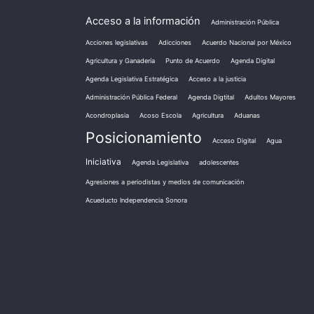
Acceso a la información
Administración Pública
Acciones legislativas
Adicciones
Acuerdo Nacional por México
Agricultura y Ganadería
Punto de Acuerdo
Agenda Digital
Agenda Legislativa Estratégica
Acceso a la justicia
Administración Pública Federal
Agenda Digtital
Adultos Mayores
Acondroplasia
Acoso Escola
Agricultura
Aduanas
Posicionamiento
Acceso Digital
Agua
Iniciativa
Agenda Legislativa
adolescentes
Agresiones a periodistas y medios de comunicación
Acueducto Independencia Sonora