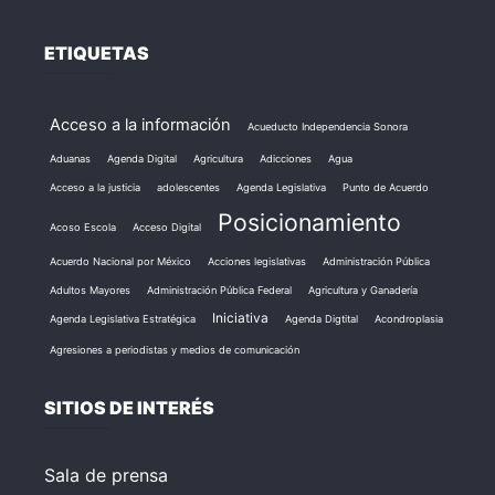
ETIQUETAS
Acceso a la información
Acueducto Independencia Sonora
Aduanas
Agenda Digital
Agricultura
Adicciones
Agua
Acceso a la justicia
adolescentes
Agenda Legislativa
Punto de Acuerdo
Posicionamiento
Acoso Escola
Acceso Digital
Acuerdo Nacional por México
Acciones legislativas
Administración Pública
Adultos Mayores
Administración Pública Federal
Agricultura y Ganadería
Iniciativa
Agenda Legislativa Estratégica
Agenda Digtital
Acondroplasia
Agresiones a periodistas y medios de comunicación
SITIOS DE INTERÉS
Sala de prensa