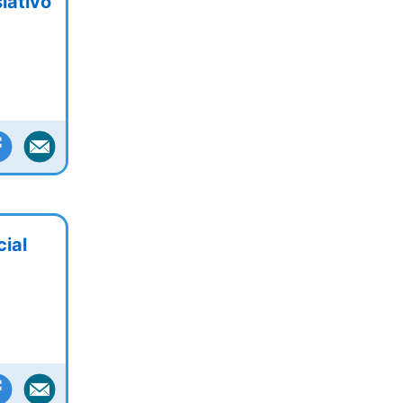
lativo
ial