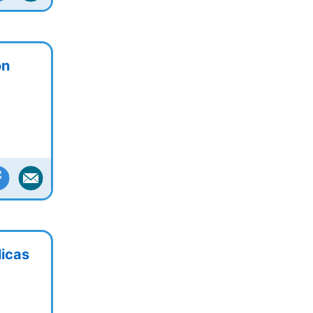
ón
licas