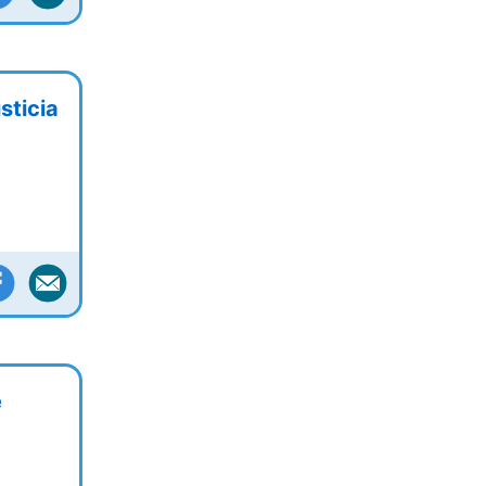
sticia
e