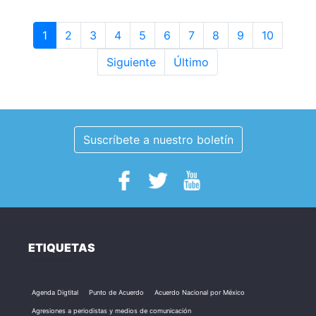
1
2
3
4
5
6
7
8
9
10
Siguiente
Último
Suscríbete a nuestro boletín
ETIQUETAS
Agenda Digtital
Punto de Acuerdo
Acuerdo Nacional por México
Agresiones a periodistas y medios de comunicación