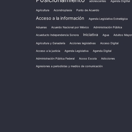
adolescentes
Agenda Digtital
Agricultura
Acondroplasia
Punto de Acuerdo
Acceso a la información
Agenda Legislativa Estratégica
Aduanas
Acuerdo Nacional por México
Administración Pública
Iniciativa
Acueducto Independencia Sonora
Agua
Adultos Mayo
Agricultura y Ganadería
Acciones legislativas
Acceso Digital
Acceso a la justicia
Agenda Legislativa
Agenda Digital
Administración Pública Federal
Acoso Escola
Adicciones
Agresiones a periodistas y medios de comunicación