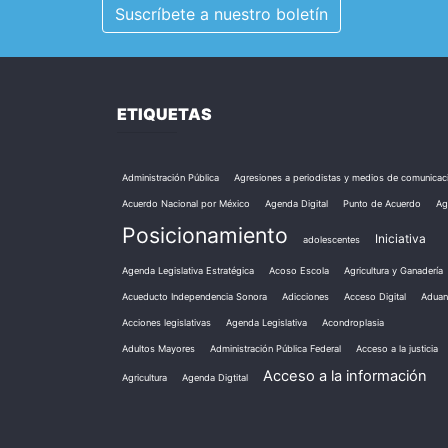
Suscríbete a nuestro boletín
ETIQUETAS
Administración Pública
Agresiones a periodistas y medios de comunicac
Acuerdo Nacional por México
Agenda Digital
Punto de Acuerdo
Ag
Posicionamiento
Iniciativa
adolescentes
Agenda Legislativa Estratégica
Acoso Escola
Agricultura y Ganadería
Acueducto Independencia Sonora
Adicciones
Acceso Digital
Aduan
Acciones legislativas
Agenda Legislativa
Acondroplasia
Adultos Mayores
Administración Pública Federal
Acceso a la justicia
Acceso a la información
Agricultura
Agenda Digtital