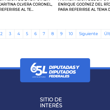
 CARITINA OLVERA CORONEL,
ENRIQUE GODÍNEZ DEL RÍO
EFERIRSE AL TE...
PARA REFERIRSE AL TEMA DE
2
3
4
5
6
7
8
9
10
Siguiente
Úl
SITIO DE
INTERÉS