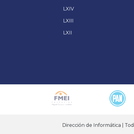
LXIV
LXIII
LXII
Dirección de Informática | To