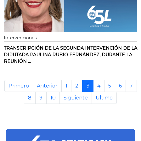
Intervenciones
TRANSCRIPCIÓN DE LA SEGUNDA INTERVENCIÓN DE LA
DIPUTADA PAULINA RUBIO FERNÁNDEZ, DURANTE LA
REUNIÓN ...
Primero
Anterior
1
2
3
4
5
6
7
8
9
10
Siguiente
Último