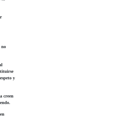
er
, no
al
tituirse
espeto y
ta creen
ciendo.
 en