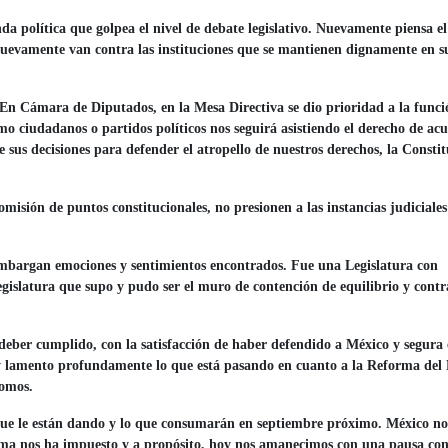
da política que golpea el nivel de debate legislativo. Nuevamente piensa 
. Nuevamente van contra las instituciones que se mantienen dignamente en s
 En Cámara de Diputados, en la Mesa Directiva se dio prioridad a la funci
omo ciudadanos o partidos políticos nos seguirá asistiendo el derecho de acu
 sus decisiones para defender el atropello de nuestros derechos, la Consti
misión de puntos constitucionales, no presionen a las instancias judiciales
mbargan emociones y sentimientos encontrados. Fue una Legislatura con
gislatura que supo y pudo ser el muro de contención de equilibrio y cont
l deber cumplido, con la satisfacción de haber defendido a México y segura 
o y lamento profundamente lo que está pasando en cuanto a la Reforma del
nomos.
 que le están dando y lo que consumarán en septiembre próximo. México n
forma nos ha impuesto y a propósito, hoy nos amanecimos con una pausa con