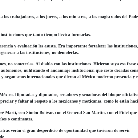
a los trabajadores, a los jueces, a los ministros, a los magistrados del Pod
instituciones que tanto tiempo llevó a formarlas.
rencia y evaluación les asusta. Era importante fortalecer las instituciones
regenerar a las instituciones, no demolerlas.
s, no someterlas. Al diablo con las instituciones. Hicieron suya esa frase 
 autónomos, nulificando el andamiaje institucional que costó décadas cons
es y organismos internacionales que dieron al México moderno presencia y r
.
México. Diputadas y diputados, senadores y senadoras del bloque oficialis
reciar y faltar al respeto a los mexicanos y mexicanas, como lo están ha
é Martí, con Simón Bolívar, con el General San Martín, con el Fidel que
íses o continentes.
 atrás verán el gran desperdicio de oportunidad que tuvieron de servir
de.