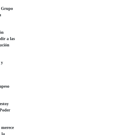
el Grupo
u
ón
dir a las
tución
 y
rapeso
estoy
 Poder
o merece
 la