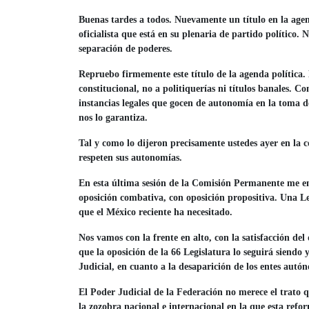
Buenas tardes a todos. Nuevamente un título en la agen
oficialista que está en su plenaria de partido político
separación de poderes.
Repruebo firmemente este título de la agenda política.
constitucional, no a politiquerías ni títulos banales. C
instancias legales que gocen de autonomía en la toma de
nos lo garantiza.
Tal y como lo dijeron precisamente ustedes ayer en la co
respeten sus autonomías.
En esta última sesión de la Comisión Permanente me e
oposición combativa, con oposición propositiva. Una Le
que el México reciente ha necesitado.
Nos vamos con la frente en alto, con la satisfacción de
que la oposición de la 66 Legislatura lo seguirá siend
Judicial, en cuanto a la desaparición de los entes autó
El Poder Judicial de la Federación no merece el trato
la zozobra nacional e internacional en la que esta re