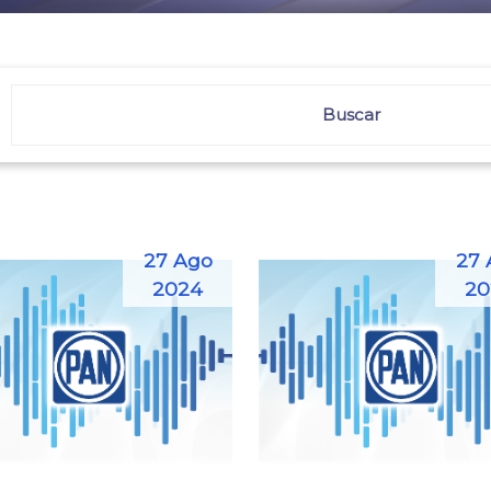
27 Ago
27 
2024
20