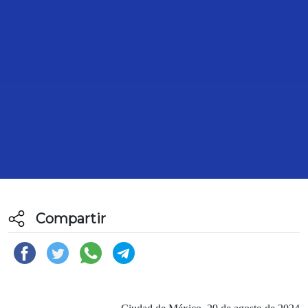
BOLETÍN 001. EL PAN REAFIRMA
SU COMPROMISO COMO UNA
OPOSICIÓN CRÍTICA Y
PROPOSITIVA EN LA CÁMARA DE
DIPUTADOS
29 de Agosto de 2024
Compartir