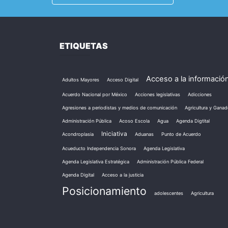
ETIQUETAS
Acceso a la informació
Adultos Mayores
Acceso Digital
Acuerdo Nacional por México
Acciones legislativas
Adicciones
Agresiones a periodistas y medios de comunicación
Agricultura y Ganad
Administración Pública
Acoso Escola
Agua
Agenda Digtital
Iniciativa
Acondroplasia
Aduanas
Punto de Acuerdo
Acueducto Independencia Sonora
Agenda Legislativa
Agenda Legislativa Estratégica
Administración Pública Federal
Agenda Digital
Acceso a la justicia
Posicionamiento
adolescentes
Agricultura