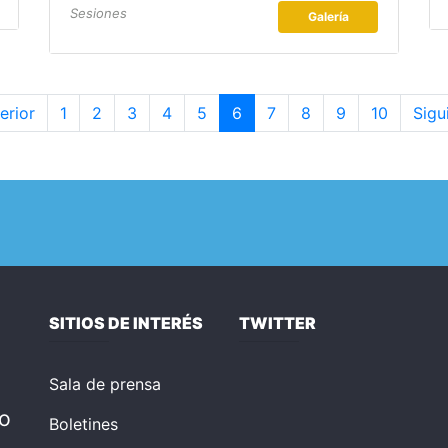
Sesiones
Galería
erior
1
2
3
4
5
6
7
8
9
10
Sigu
SITIOS DE INTERÉS
TWITTER
Sala de prensa
o
Boletines