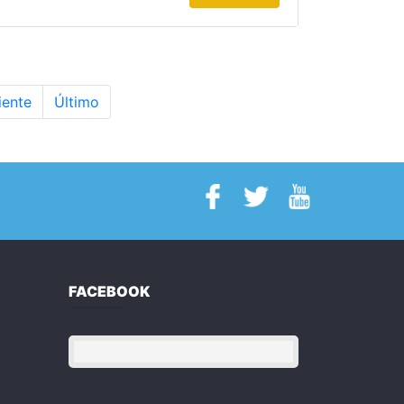
iente
Último
FACEBOOK