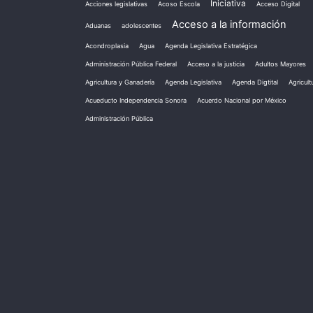
Iniciativa
Acciones legislativas
Acoso Escola
Acceso Digital
Acceso a la información
Aduanas
adolescentes
Acondroplasia
Agua
Agenda Legislativa Estratégica
Administración Pública Federal
Acceso a la justicia
Adultos Mayores
Agricultura y Ganadería
Agenda Legislativa
Agenda Digtital
Agricult
Acueducto Independencia Sonora
Acuerdo Nacional por México
Administración Pública