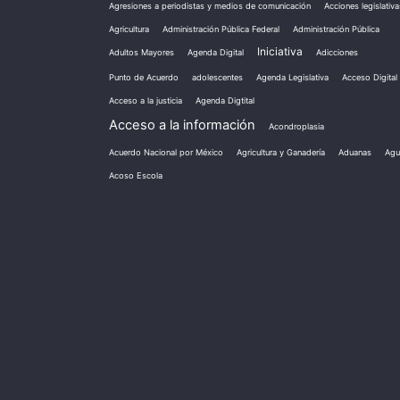
Agresiones a periodistas y medios de comunicación
Acciones legislativa
Agricultura
Administración Pública Federal
Administración Pública
Iniciativa
Adultos Mayores
Agenda Digital
Adicciones
Punto de Acuerdo
adolescentes
Agenda Legislativa
Acceso Digital
Acceso a la justicia
Agenda Digtital
Acceso a la información
Acondroplasia
Acuerdo Nacional por México
Agricultura y Ganadería
Aduanas
Agu
Acoso Escola