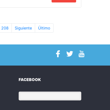
208
Siguiente
Último
FACEBOOK