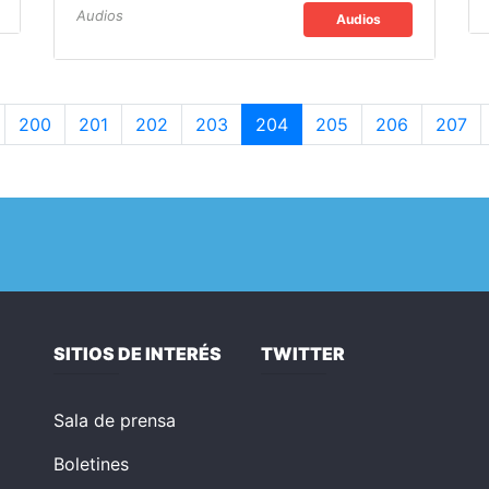
Audios
Audios
200
201
202
203
204
205
206
207
SITIOS DE INTERÉS
TWITTER
Sala de prensa
Boletines