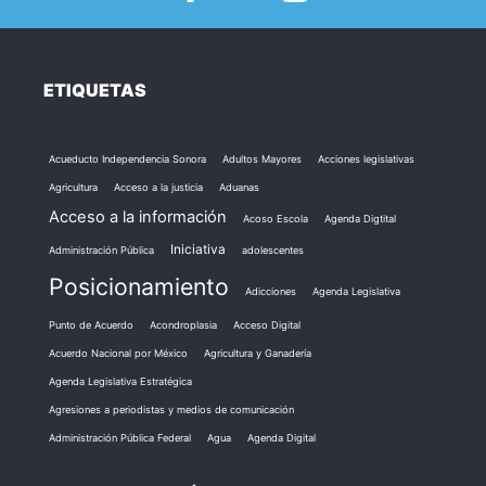
ETIQUETAS
Acueducto Independencia Sonora
Adultos Mayores
Acciones legislativas
Agricultura
Acceso a la justicia
Aduanas
Acceso a la información
Acoso Escola
Agenda Digtital
Iniciativa
Administración Pública
adolescentes
Posicionamiento
Adicciones
Agenda Legislativa
Punto de Acuerdo
Acondroplasia
Acceso Digital
Acuerdo Nacional por México
Agricultura y Ganadería
Agenda Legislativa Estratégica
Agresiones a periodistas y medios de comunicación
Administración Pública Federal
Agua
Agenda Digital