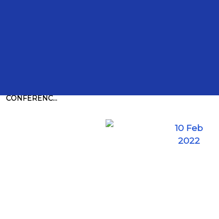
Intervenciones
TRANSCRIPCIÓN DE LA INTERVENCIÓN DEL DIPUTADO
MIGUEL ÁNGEL VARELA EN SU INTERVENCION EN LA
CONFERENC...
10 Feb
2022