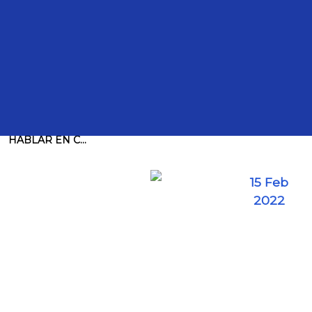
Intervenciones
TRANSCRIPCIÓN DE LA INTERVENCIÓN DE LA DIP.
MARGARITA ESTER ZAVALA GÓMEZ DEL CAMPO, PARA
HABLAR EN C...
15 Feb
2022