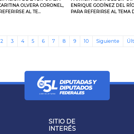
 CARITINA OLVERA CORONEL,
ENRIQUE GODÍNEZ DEL RÍO
EFERIRSE AL TE...
PARA REFERIRSE AL TEMA DE
2
3
4
5
6
7
8
9
10
Siguiente
Úl
SITIO DE
INTERÉS