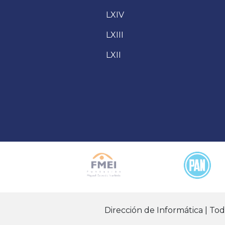
LXIV
LXIII
LXII
Dirección de Informática | To