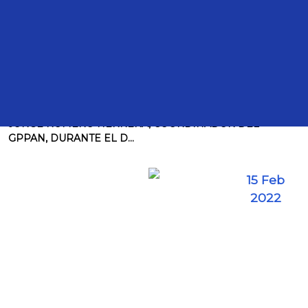
Comunicados
TRANSCRIPCIÓN DE LA ENTREVISTA AL DIPUTADO
JORGE ROMERO HERRERA, COORDINADOR DEL
GPPAN, DURANTE EL D...
15 Feb
2022