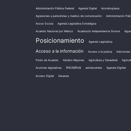
Administración Pública Federal
Agenda Digital
Acondroplasia
Agresiones a periodistas y medios de comunicación
Administración Públ
Acoso Escola
Agenda Legislativa Estratégica
Acuerdo Nacional por México
Acueducto Independencia Sonora
Agua
Posicionamiento
Agenda Legislativa
Acceso a la información
Acceso a la justicia
Adicciones
Punto de Acuerdo
Adultos Mayores
Agricultura y Ganadería
Agricul
Iniciativa
Acciones legislativas
adolescentes
Agenda Digtital
Acceso Digital
Aduanas