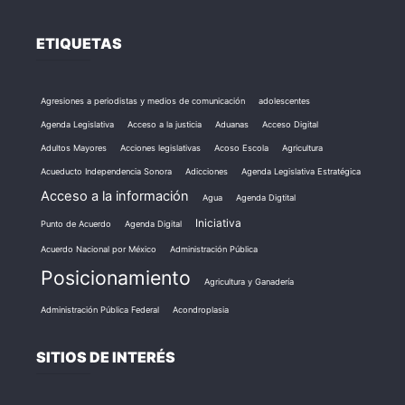
ETIQUETAS
Agresiones a periodistas y medios de comunicación
adolescentes
Agenda Legislativa
Acceso a la justicia
Aduanas
Acceso Digital
Adultos Mayores
Acciones legislativas
Acoso Escola
Agricultura
Acueducto Independencia Sonora
Adicciones
Agenda Legislativa Estratégica
Acceso a la información
Agua
Agenda Digtital
Iniciativa
Punto de Acuerdo
Agenda Digital
Acuerdo Nacional por México
Administración Pública
Posicionamiento
Agricultura y Ganadería
Administración Pública Federal
Acondroplasia
SITIOS DE INTERÉS