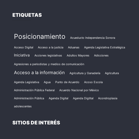
ETIQUETAS
Posicionamiento
Acueducto Independencia Sonora
Acceso Digital
Acceso a la justicia
Aduanas
Agenda Legislativa Estratégica
Iniciativa
Acciones legislativas
Adultos Mayores
Adicciones
Agresiones a periodistas y medios de comunicación
Acceso a la información
Agricultura y Ganadería
Agricultura
Agenda Legislativa
Agua
Punto de Acuerdo
Acoso Escola
Administración Pública Federal
Acuerdo Nacional por México
Administración Pública
Agenda Digital
Agenda Digtital
Acondroplasia
adolescentes
SITIOS DE INTERÉS