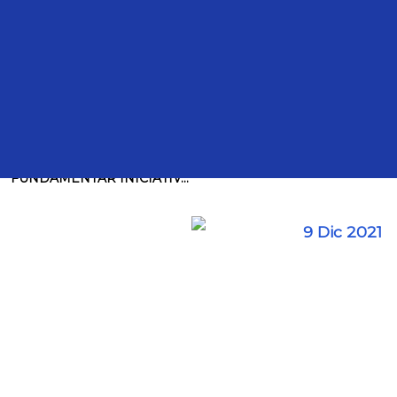
Intervenciones
TRANSCRIPCIÓN DE LA INTERVENCIÓN DE LA
DIPUTADA ANA MARÍA BALDERAS TREJO, PARA
FUNDAMENTAR INICIATIV...
9 Dic 2021