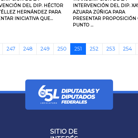
VENCIÓN DEL DIP. HÉCTOR
INTERVENCIÓN DEL DIP. XA
TÉLLEZ HERNÁNDEZ PARA
AZUARA ZÚÑIGA PARA
NTAR INICIATIVA QUE...
PRESENTAR PROPOSICIÓN
PUNTO ...
247
248
249
250
251
252
253
254
SITIO DE