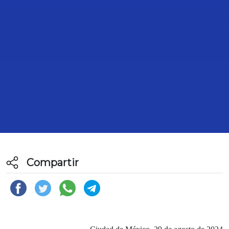
BOLETÍN 001. EL PAN REAFIRMA
SU COMPROMISO COMO UNA
OPOSICIÓN CRÍTICA Y
PROPOSITIVA EN LA CÁMARA DE
DIPUTADOS
29 de Agosto de 2024
Compartir