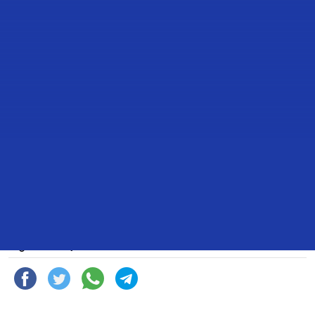
TRANSCRIPCIÓN DE LA
PARTICIPACIÓN DEL DIPUTADO
MIGUEL HUMBERTO RODARTE DE
LARA PARA REFERIRSE AL TEMA
DE AGENDA POLÍTICA, “LA
SUPREMA VENDE PATRIAS”.
27 de Agosto de 2024
Compartir