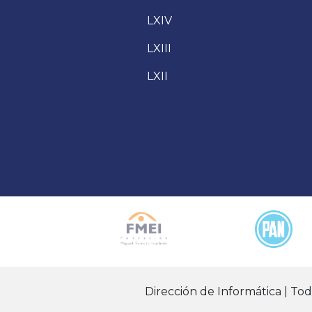
LXIV
LXIII
LXII
Dirección de Informática | To