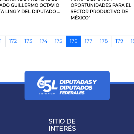
ADO GUILLERMO OCTAVIO
OPORTUNIDADES PARA EL
A LING Y DEL DIPUTADO ...
SECTOR PRODUCTIVO DE
MÉXICO”
1
172
173
174
175
176
177
178
179
1
SITIO DE
INTERÉS